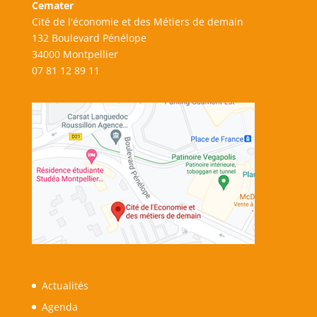
Cemater
Cité de l'économie et des Métiers de demain
132 Boulevard Pénélope
34000 Montpellier
07 81 12 89 11
Actualités
Agenda