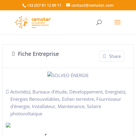
+33 (0)7 81 12 89 11
contact@cemater.com
Fiche Entreprise
Share
Activité(s)
,
Bureaux d’étude
,
Développement
,
Energie(s)
,
Energies Renouvelables
,
Eolien terrestre
,
Fournisseur
d'énergie
,
Installateur
,
Maintenance
,
Solaire
photovoltaïque