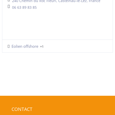
240 Chemin du Roc Fleuri, Castelnau-le-Lez, France
06 63 89 83 85
Eolien offshore
+1
CONTACT