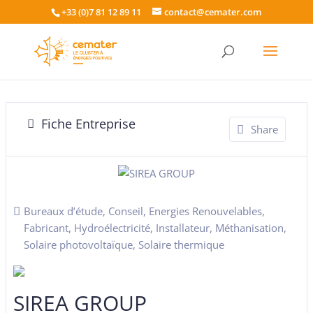
+33 (0)7 81 12 89 11
contact@cemater.com
Fiche Entreprise
Share
Bureaux d’étude
,
Conseil
,
Energies Renouvelables
,
Fabricant
,
Hydroélectricité
,
Installateur
,
Méthanisation
,
Solaire photovoltaïque
,
Solaire thermique
SIREA GROUP