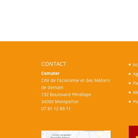
CONTACT
Ac
Cemater
A
Cité de l'économie et des Métiers
Pa
de demain
Me
132 Boulevard Pénélope
34000 Montpellier
Po
07 81 12 89 11