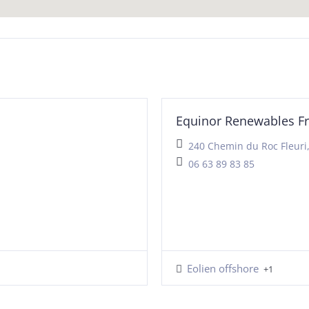
Equinor Renewables F
240 Chemin du Roc Fleuri,
06 63 89 83 85
Eolien offshore
+1