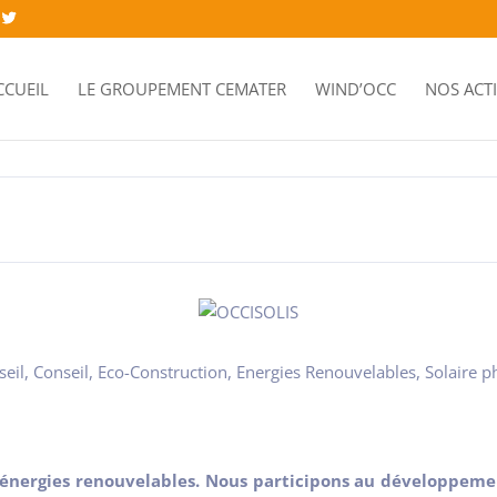
CCUEIL
LE GROUPEMENT CEMATER
WIND’OCC
NOS ACT
seil
,
Conseil
,
Eco-Construction
,
Energies Renouvelables
,
Solaire p
́nergies renouvelables. Nous participons au développement d