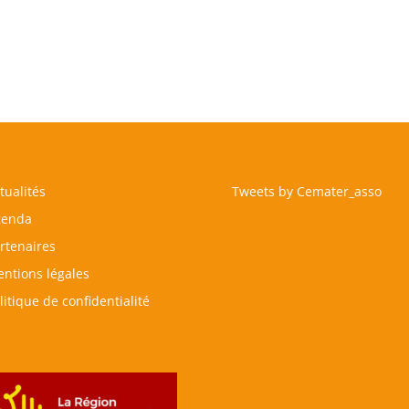
tualités
Tweets by Cemater_asso
genda
rtenaires
ntions légales
litique de confidentialité