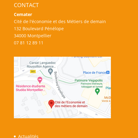
CONTACT
Cemater
Cité de l'économie et des Métiers de demain
132 Boulevard Pénélope
34000 Montpellier
07 81 12 89 11
Actualités