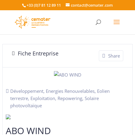
+33 (0)7 81 12 89 11
contact@cemater.com
Fiche Entreprise
Share
Développement
,
Energies Renouvelables
,
Eolien
terrestre
,
Exploitation
,
Repowering
,
Solaire
photovoltaïque
ABO WIND