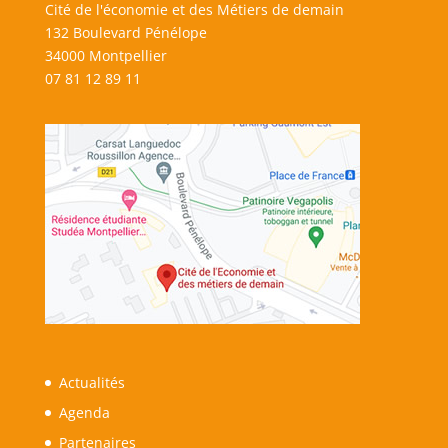
Cité de l'économie et des Métiers de demain
132 Boulevard Pénélope
34000 Montpellier
07 81 12 89 11
Actualités
Agenda
Partenaires