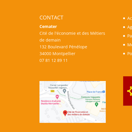
CONTACT
Ac
Cemater
A
Cité de l'économie et des Métiers
Pa
de demain
Me
132 Boulevard Pénélope
34000 Montpellier
Po
07 81 12 89 11