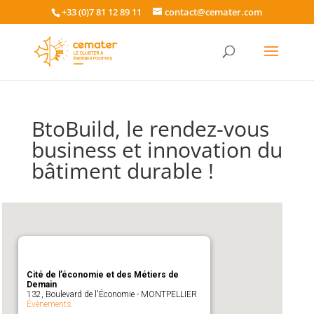
+33 (0)7 81 12 89 11
contact@cemater.com
BtoBuild, le rendez-vous
business et innovation du
bâtiment durable !
Cité de l’économie et des Métiers de
Demain
132, Boulevard de l'Économie - MONTPELLIER
Évènements